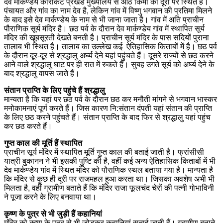
देव मार्कण्डेय काराकट प्रखंड मुख्यालय से आठ किमी की दूरी पर स्थित है।
पंचायत और गांव का नाम देव है, लेकिन गांव में विष्णु भगवान की प्रतिमा मिलने
के बाद इसे देव मार्कण्डेय के नाम से भी जाना जाता है। गांव में अति प्राचीन
पौराणिक सूर्य मंदिर है। छठ पर्व के दौरान देव मार्कण्डेय गांव में स्थापित सूर्य
मंदिर की खूबसूरती देखते बनती है। प्राचीन सूर्य मंदिर के पास सदियों पुराना
तालाब भी स्थित है। तालाब का उल्लेख कई ऐतिहासिक किताबों में है। छठ पर्व
के दौरान दूर-दूर से श्रद्धालु अर्घ्य देने यहां पहुंचते हैं। दूसरे राज्यों से छठ करने
आने वाले श्रद्धालु घाट पर ही रात में रुकते हैं। सुबह उगते सूर्य को अर्घ्य देने के
बाद श्रद्धालु वापस जाते हैं।
संतान प्राप्ति के लिए पहुंचे हैं श्रद्धालु
मान्यता है कि यहां पर छठ पर्व के दौरान छठ कर मनौती मांगने से भगवान भास्कर
मनोकामनाएं पूर्ण करते हैं। जिस कारण नि:संतान दंपती यहां संतान की प्राप्ति
के लिए छठ करने पहुंचते हैं। संतान प्राप्ति के बाद फिर से श्रद्धालु यहां पहुंच
कर छठ करते हैं।
गुप्त काल की मूर्ति हैं स्थापित
प्राचीन सूर्य मंदिर में स्थापित मूर्ति गुप्त काल की बताई जाती है। फ्रांसीसी
यात्री बुकानन ने भी इसकी पुष्टि की है, वहीं कई अन्य ऐतिहासिक किताबों में भी
देव मार्कण्डेय गांव में स्थित मंदिर को पौराणिक स्थल बताया गया है। मान्यता है
कि मंदिर से कुछ ही दूरी पर राजमहल हुआ करता था। जिसका अवशेष अभी भी
मिलता है, वहीं ग्रामीण बताते हैं कि मंदिर राजा फूलचंद चेरों की पत्नी गोभाविनी
ने पूजा करने के लिए बनवाया था।
कृष्ण के पुत्र से भी जुड़ी हैं कहानियां
मंदिर को कृष्ण के पुत्र से भी जोड़कर कहानियां सुनाई जाती हैं। ग्रामीण बताते