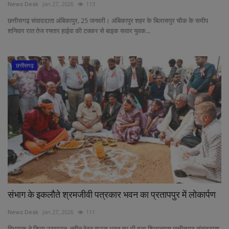
News Desk
Jan 27, 2026
113
छत्तीसगढ़ संवाददाता अंबिकापुर, 25 जनवरी। अंबिकापुर शहर के बिलासपुर चौक के समीप
शनिवार रात तेज रफ्तार हाईवा की टक्कर से बाइक सवार युवक...
छत्तीसगढ़
संभाग के इकलौते श्रमजीवी पत्रकार भवन का प्रतापपुर में लोकार्पण
News Desk
Jan 27, 2026
111
विधायक ने किया उद्घाटन, नवीन रेस्ट हाउस भवन का भी हुआ शिलान्यास छत्तीसगढ़ संवाददाता