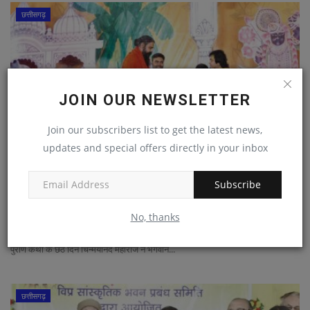
छत्तीसगढ़
JOIN OUR NEWSLETTER
Join our subscribers list to get the latest news,
updates and special offers directly in your inbox
Subscribe
हम शारीरिक से ज्यादा मानसिक भक्ति पर ध्यान दें-बापू
News Desk
Jan 14, 2026
109
No, thanks
छत्तीसगढ़ संवाददाता रायपुर, 13 जनवरी। अवधपुरी मैदान, गुढिय़ारी में जारी श्रीमद् भगवद्
पुराण कथा के छठे दिन चिन्मयानंद महाराज ने भगवान...
छत्तीसगढ़