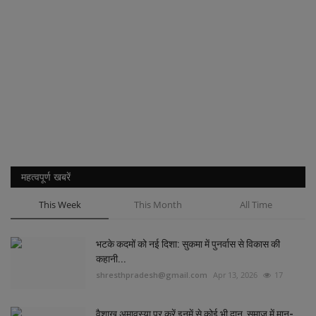
महत्वपूर्ण खबरें
This Week
This Month
All Time
भटके कदमों को नई दिशा: सुकमा में पुनर्वास से विकास की
कहानी...
shresthpradesh@gmail.com
Apr 13, 2026
17
वैशाख अमावस्या पर करें इनमें से कोई भी दान, समाज में मान-