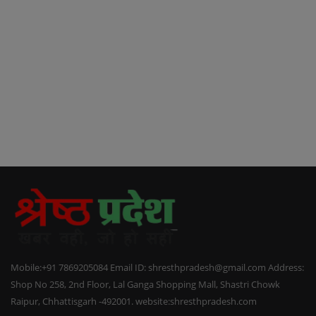
Mobile:+91 7869205084 Email ID: shresthpradesh@gmail.com Address:
Shop No 258, 2nd Floor, Lal Ganga Shopping Mall, Shastri Chowk
Raipur, Chhattisgarh -492001. website:shresthpradesh.com