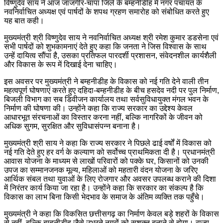
विष्णुदेव साय ने आज जांजगीर-चांपा जिले के बम्हनीडीह में नगर पंचायत के
नवनिर्वाचित अध्यक्ष एवं पार्षदों के शपथ ग्रहण समारोह को संबोधित करते हुए
यह बात कही।
मुख्यमंत्री श्री विष्णुदेव साय ने नवनिर्वाचित अध्यक्ष श्री रमेश कुमार डडसेना एवं
सभी पार्षदों को शुभकामनाएं देते हुए कहा कि जनता ने जिस विश्वास के साथ
उन्हें दायित्व सौंपा है, उसका प्रतिफल पारदर्शी प्रशासन, संवेदनशील कार्यशैली
और विकास के रूप में दिखाई देना चाहिए।
इस अवसर पर मुख्यमंत्री ने बम्हनीडीह के विकास को नई गति देने वाली तीन
महत्वपूर्ण घोषणाएं करते हुए दहिदा-बम्हनीडीह के बीच हसदेव नदी पर पुल निर्माण,
बिजली विभाग का सब डिवीजन कार्यालय तथा सर्वसुविधायुक्त मंगल भवन के
निर्माण की घोषणा की। उन्होंने कहा कि राज्य सरकार का उद्देश्य केवल
आधारभूत संरचनाओं का विस्तार करना नहीं, बल्कि नागरिकों के जीवन को
अधिक सुगम, सुरक्षित और सुविधासंपन्न बनाना है।
मुख्यमंत्री श्री साय ने कहा कि राज्य सरकार ने पिछले ढाई वर्षों में विकास को
नई गति देते हुए हर वर्ग के कल्याण को सर्वोच्च प्राथमिकता दी है। प्रधानमंत्री
आवास योजना के माध्यम से लाखों परिवारों को पक्के घर, किसानों को उनकी
उपज का सम्मानजनक मूल्य, महिलाओं को महतारी वंदन योजना के जरिए
आर्थिक संबल तथा युवाओं के लिए रोजगार और अवसर उपलब्ध कराने की दिशा
में निरंतर कार्य किया जा रहा है। उन्होंने कहा कि सरकार का संकल्प है कि
विकास का लाभ बिना किसी भेदभाव के समाज के अंतिम व्यक्ति तक पहुँचे।
मुख्यमंत्री ने कहा कि विकसित छत्तीसगढ़ का निर्माण केवल बड़े शहरों के विकास
से नहीं, बल्कि बम्हनीडीह जैसे उभरते नगरों को सशक्त बनाने से होगा। राज्य