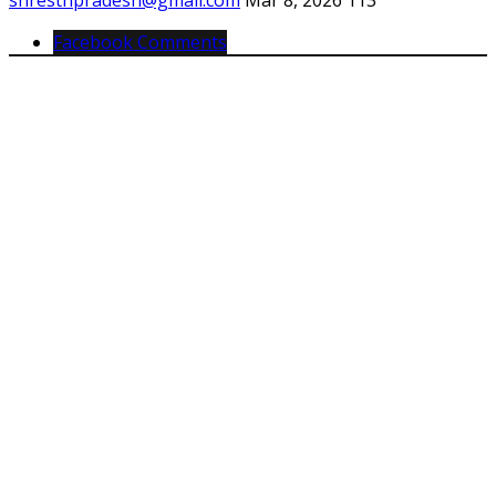
shresthpradesh@gmail.com
Mar 8, 2026
113
Facebook Comments