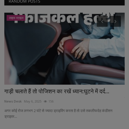
RANDOM POSTS
लाइफ स्टाइल
गाड़ी चलाते हैं तो पोजिशन का रखें ध्यान:घुटने में दर्द...
'ख
क
News Desk
May 6, 2025
156
Ne
अगर कोई रोज लगभग 2 घंटे से ज्यादा ड्राइविंग करता है तो उसे तकलीफदेह कंडीशन
ड्राइवर...
मु
अली