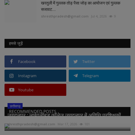
खरतुली में गुल्लक तोड़ पैसा जोड़ का आयोजन एवं गुल्लक
सजावट...
shresthpradesh@gmail.com
Jul 4, 2026
9
हमसे जुड़ें
Facebook
Twitter
Instagram
Telegram
Youtube
छत्तीसगढ़
RECOMMENDED POSTS
जगदलपुर : लाईवलीहुड कॉलेज जगदलपुर में अतिथि प्रशिक्षकों...
shresthpradesh@gmail.com
Mar 17, 2026
101