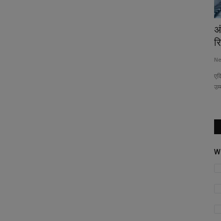
2022 से पहले एक साथ हासिल दो डिग्रियां भी
अ
वैलि:UGC ने बदला...
र
News Desk
Jun 9, 2025
141
Ne
 मिशन तकनीकी
अब एक ही एजुकेशनल सेशन में 2 डिग्रियां करने पर दोनों मान्‍य होंगी। दोनों
एक
डिग्रियां...
उम
W