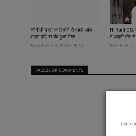
जीडीपी डाटा जारी होने से पहले ऑल-
IT Raid CG: पू
टाइम हाई पर बंद हुआ शेयर...
में आईटी टीम ने 
News Desk
Aug 31, 2024
120
News Desk
Jan
FACEBOOK COMMENTS
Join ou