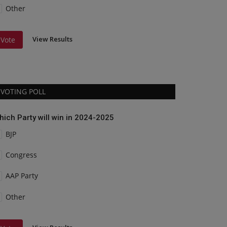
Other
View Results
Vote
VOTING POLL
hich Party will win in 2024-2025
BJP
Congress
AAP Party
Other