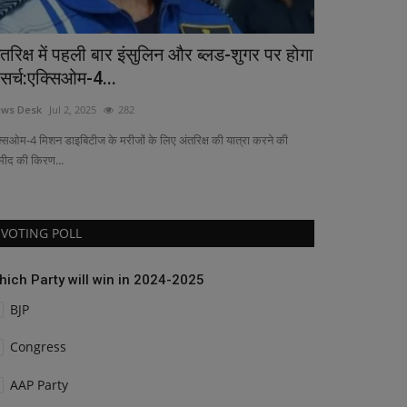
ंतरिक्ष में पहली बार इंसुलिन और ब्लड-शुगर पर होगा
*दक्षिण पूर्व मध
िसर्च:एक्सिओम-4...
shresthpradesh@
ws Desk
Jul 2, 2025
282
्सिओम-4 मिशन डाइबिटीज के मरीजों के लिए अंतरिक्ष की यात्रा करने की
्मीद की किरण...
VOTING POLL
hich Party will win in 2024-2025
BJP
Congress
AAP Party