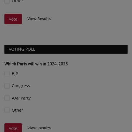
Other
View Results
Vote
VOTING POLL
Which Party will win in 2024-2025
BJP
Congress
AAP Party
Other
View Results
Vote