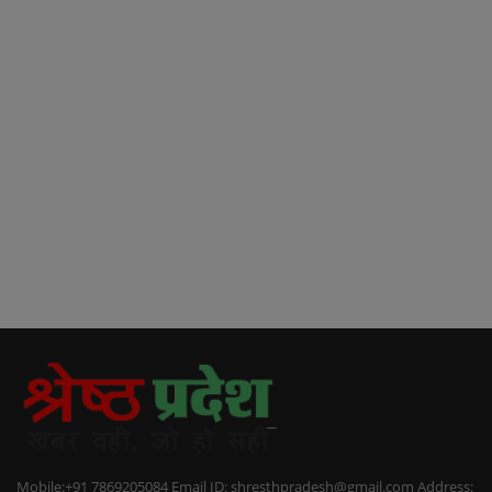
Mobile:+91 7869205084 Email ID: shresthpradesh@gmail.com Address: