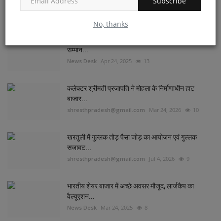
Subscribe
कहानी...
shresthpradesh@gmail.com
Apr 13, 2026
17
No, thanks
वैशाख अमावस्या पर करें इनमें से कोई भी दान, समाज में मान-
सम्मान...
News Desk
Apr 24, 2025
13
कलेक्टर श्रीमती प्रजापति ने मोहला के निर्माणाधीन हाट
बाजार...
shresthpradesh@gmail.com
Mar 24, 2026
10
खरतुली में गुल्लक तोड़ पैसा जोड़ का आयोजन एवं गुल्लक
सजावट...
shresthpradesh@gmail.com
Jul 4, 2026
9
भारतीय शेयर बाजार में अच्छे अवसर मौजूद, लार्जकैप का
वैल्यूएशन...
News Desk
Mar 24, 2025
8