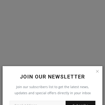
JOIN OUR NEWSLETTER
महत्वपूर्ण खबरें
Join our subscribers list to get the latest news,
This Week
This Month
All Time
updates and special offers directly in your inbox
भटके कदमों को नई दिशा: सुकमा में पुनर्वास से विकास की