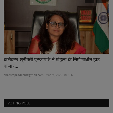
कलेक्टर श्रीमती प्रजापति ने मोहला के निर्माणाधीन हाट
ब
बाजार...
फी
shresthpradesh@gmail.com
Mar 24, 2026
156
sh
VOTING POLL