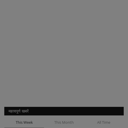
महत्वपूर्ण खबरें
This Week
This Month
All Time