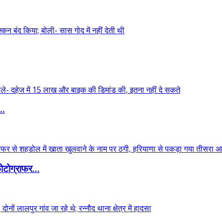
..
टोग्राफर...