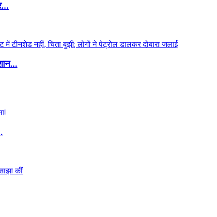
...
शान...
.