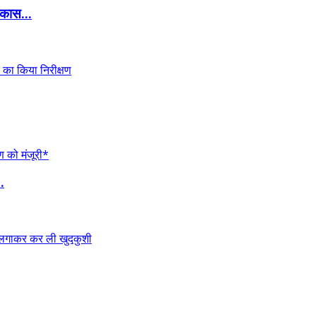
कास...
.