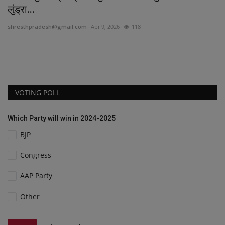
लुंड्रा...
गल
shresthpradesh@gmail.com
Apr 9, 2026
118
Ne
कभी
VOTING POLL
Which Party will win in 2024-2025
BJP
Congress
AAP Party
Other