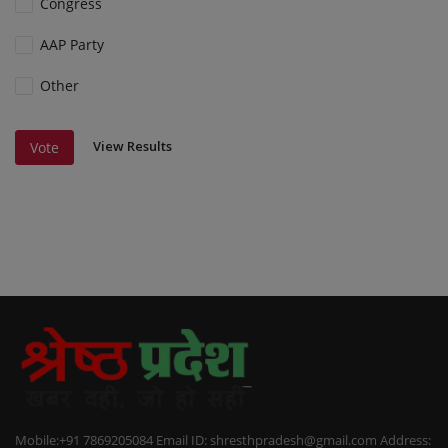
Congress
AAP Party
Other
View Results
Vote
Mobile:+91 7869205084 Email ID: shresthpradesh@gmail.com Address: