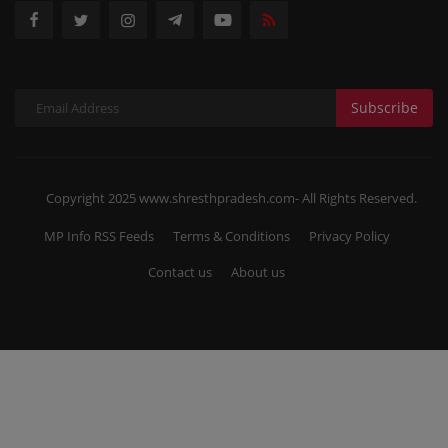
Subscribe
Copyright 2025 www.shresthpradesh.com- All Rights Reserved.
MP Info RSS Feeds
Terms & Conditions
Privacy Policy
Contact us
About us