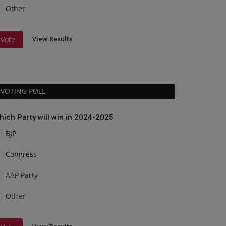
Other
View Results
Vote
VOTING POLL
hich Party will win in 2024-2025
BJP
Congress
AAP Party
Other