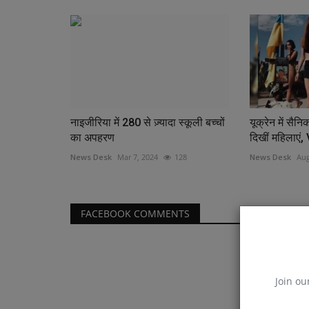
नाइजीरिया में 280 से ज़्यादा स्कूली बच्चों
यूक्रेन में सैन
का अपहरण
दिखीं महिलाएं,
News Desk
Mar 7, 2024
128
News Desk
Aug
FACEBOOK COMMENTS
Join ou