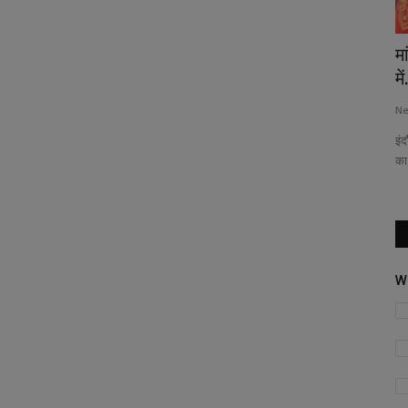
 में
अमेरिका भारत के साथ व्यापार समझौता के करीबः
मा
ट्रंप
में
News Desk
Jul 9, 2025
155
Ne
(योषिता सिंह) न्यूयॉर्क/ वॉशिंगटन, 8 जुलाई। अमेरिका के राष्ट्रपति डोनाल्ड ट्रंप...
इंद
का.
W