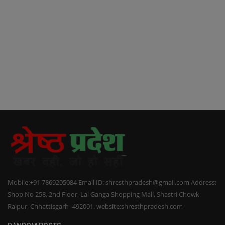
Mobile:+91 7869205084 Email ID: shresthpradesh@gmail.com Address:
Shop No 258, 2nd Floor, Lal Ganga Shopping Mall, Shastri Chowk
Raipur, Chhattisgarh -492001. website:shresthpradesh.com