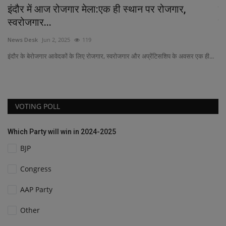
डीएमएफ के नियमों का कड़ाई से पालन अनिवार्य, 5 वर्षीय
2
समग्र...
ब
shresthpradesh@gmail.com
Apr 21, 2026
123
Ne
..
अब 
VOTING POLL
Which Party will win in 2024-2025
BJP
Congress
AAP Party
Other