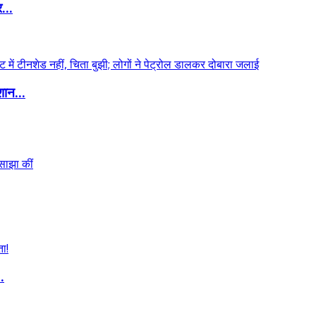
...
शान...
.