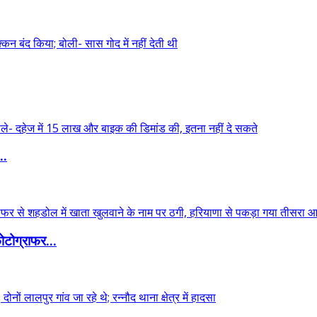
..
टोग्राफर...