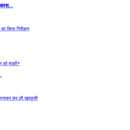
कास...
.